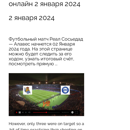
онлайн 2 января 2024 
2 января 2024
Футбольный матч Реал Сосьедад 
— Алавес начнется 02 Января 
2024 года. На этой странице 
можно будет следить за его 
ходом, узнать итоговый счёт, 
посмотреть прямую ...
However, only three were on target so a bit of time practicing their shooting on goal is needed before this game and have only scored one goal in their last three matches. Home form is nothing to boast about with only two wins in 14 league games. Ten of those have been lost with just one point from their last five at home.

Just concentrate on the league. Financial questions to be answeredFootball around Europe has been halted amid the outbreak, and former Tottenham sporting director Damien Comolli says "there is so much at stake". Sky and BT] have already paid their TV money to Premier League clubs, but they could both say they want their money back proportionally if the season is not completed," said Comolli, now at Turkish side Fenerbahce.

The matter of transfer windows was discussed in Wednesday's EFL board meeting, with the organisation in talks with the Football Association and the Premier League. World governing body Fifa, which would make the final decision, has previously agreed to be "flexible and allow the relevant transfer windows to be moved, so they fall between the end of the old season and the start of the new season". But there are now calls from some EFL clubs, including League One Portsmouth, for the window to stay open until at least the end of January 2021.

Chelsea were battered by Bayern Munich in the first leg of their Champions League last-16 tie, so realistically they only have the top four and the FA Cup left to play for. In the Premier League, they have a fight on their hands - in November they had a nine-point advantage over the team in fifth place but that is now down to three. With the FA Cup, it will obviously improve their chances of reaching the quarter-finals if the Reds put out another weakened team.

Трансляция матча Реал Сосьедад - Алавес Реал Сосьедад - Алавес смотреть онлайн прямая трансляция. Начало матча: 2024-01-02 21:15. Футбол. Spain: Primera Division. Реал Сосьедад. Не ...

Прогнозы матчей: Реал Сосьедад - Алавес: смотреть 4 часа назад — Матч Реал Сосьедад - Алавес. Испанская Ла Лига 2023/2024, 19-й тур, 2 января 2024, 21:15. Онлайн видео трансляция, голы, новости, ...

Реал Сосьедад - Алавес онлайн трансляция матча Онлайн трансляция Реал Сосьедад - Алавес - Чемпионат Испании ⚽ 2024-01-02 ⚽ Смотреть онлайн матч ☝ Прямая трансляция Вторник 08:15 Reale Arena на ...

Burton travel to take on Peterborough at Weston Homes Stadium on Saturday afternoon, as they go in search of a fourth away win (in the league) this season. The hosts will be looking to enhance what is already a pleasing home record.

Реал Сосьедад - Алавес смотреть видео трансляцию через 7 часов — Футбол.🏟️Прямая трансляция матча Реал Сосьедад – Алавес 2 января в рамках турнира Примера в прямом эфире. Смотри онлайн прямо сейчас!

Реал Сосьедад - Алавес: статистика личных встреч, Примера, 19-й тур, регулярный сезон, 02.01.2024 12:15 ; Победы. 19. 30 ; Забитых мячей. 62. 97 ; В среднем за матч. 1.03. 1.62.

Реал Сосьедад - Алавес: смотреть онлайн 2 января Матч Реал Сосьедад - Алавес. Примера, 02.01.2024 12:15. Онлайн видео трансляция, голы, новости, статистика, стартовые составы, ставки, прямой эфир.

Essentially, Real have become far more compact, leaving less space for opponents to exploit and working together with a collective determination to protect their goal. In contrast to the cavalier style of recent years, which always left them vulnerable, they are now perfectly balanced and very difficult to score against. As a result, they boast the best defensive record in La Liga, having conceded just 23 goals in 37 league games - almost halving the number of goals they allowed in the previous two campaigns (46 last season, 44 in 2017-18).

Реал Сосьедад - Алавес, прямая трансляция матча Рады предложить вашему вниманию онлайн-трансляцию матча Реал Сосьедад – Алавес в рамках турнира Испания - Примера, 19-й тур. Начало встречи 2 января 2024 года ...

Реал Сосьедад - Алавес смотреть онлайн 02.01.2024 10 часов назад — Смотреть онлайн трансляцию матча Реал Сосьедад - Алавес: Ла Лига 2023/2024. Начало прямого эфира 02.01.2024 в 20:15.

«Реал Сосьедад» — «Алавес», прогноз на матч 7 часов назад — «Реал Сосьедад» — «Алавес», прогноз на матч Примеры 2 января 2024 года, где смотреть онлайн бесплатно, прямая трансляция. «Реал Сосьедад ...

Реал Сосьедад - Алавес - 2 января 2024 Смотрите прямую трансляцию матча Реал Сосьедад - Алавес онлайн. И будьте в Через 1 д. 1 ч. 14 м. 55 c. Алавес · betboom. График. 7.00 1.56 4.10 Смотреть.

Poor Roma. Ripped to absolute shreds by Alan Smith and Michael Carrick. Look at Daniele de Rossi’s face, after scoring one of the goals of his career. HAT TIP Over on the Guardian, Burnley’s Ben Mee gives some insight into how the Premier League captain’s pulled the league behind the #PlayersTogether initiative.

Реал Сосьедад - Алавес 02 января 2024 5 часов назад — Смотреть бесплатно прямую трансляцию Реал Сосьедад - Алавес 02 января 2024 года. Прямой эфир Испания — Примера, Футбол. Онлайн обзор матча: ...

Sparta Praha will host Viktoria Plzen for this fixture of the league. Both teams are very ambitious teams in this league. Of course, both sides want to get a positive result. However, Sparta is very average team in this season. In any case, the hosts will have to invest a great effort in this game. I think, this will not be an easy task. Also, we have Viktoria Plzen who's is one of the best teams in this campaign. The visitors are in solid shape in the last matches. They have four consecutive victories. I think, the visitors have the potential to pick up the victory. 

Реал Сосьедад - Алавес 02 Января прямая трансляция 8 часов назад — Прямая видео трансляция Реал Сосьедад - Алавес смотреть онлайн, 02 января 2024. Испания - Примера, 19-й тур.

Premier League soccer suspended until April 4 * Champions and Europa League soccer postponed * First four races of Formula One season postponed * Giro d'Italia cycling postponed (Updates throughout) By Martyn Herman and Amy Tennery LONDON/NEW YORK, March 13 (Reuters) - Golf's jewel in the crown The Masters and English soccer's Premier League joined the lengthening list of elite sporting events to fall foul of the coronavirus pandemic on Friday.

Реал Сосьедад - Алавес ≻≻02.01.2024≺≺ матч онлайн 16 часов назад — Реал Сосьедад - Алавес (Прямая трансляция Реал Сосьедад - Алавес) ⚽ смотреть онлайн ≻≻02.01.2024≺≺ Прямая трансляция футбольного матча ...

Реал Сосьедад - Алавес смотреть онлайн 2 января 2024 1 день назад — 2 января 2024 года, мы предлагаем посмотреть прямую онлайн трансляцию футбольного матча Реал Сосьедад - Алавес, проходящего в рамках чемпионата ...

Melbourne Victory against Perth Glory here, meeting of the Australian A-League of soccer that is played tomorrow at 09:30. Slightly favored hosts for the victory of the match come from a 3-1 defeat against Adelaide United while the hosts are back from a home defeat with the same result against Sydney FC. Neither team has had a good start to the season and both miss the win-win appointment so we try a 2 DNB mark at 1.95 as the odds are high. Moreover they are playing some good football as well. 

There are not many teams in the history of football that, if they change their two centre-halves as often as Tottenham do, are successful. Partnerships have to be made and Spurs do not have one right now. Was Toby Alderweireld rested because of the baby situation on Sunday? That is not the manager's fault, but before that there had been a lot of changes - three at the back, Toby with Japhet Tanganga, Toby with Jan Vertonghen, Toby with Davinson Sanchez.

Manchester United striker Romelu Lukaku spoke out about chants about him from United fansCan you appeal to a more tolerant fanbase?New Kick It Out chair Sanjay Bhandari is among those who believe football is more tolerant than it used to be, and believes education and a less draconian approach can bring success. That includes fans policing themselves and targeted messages from managers and players, which carry more weight.

BookingPosted at 81' Mitchell Weiser (Bayer 04 Leverkusen) is shown the yellow card for a bad foul. Posted at 81' Foul by Mitchell Weiser (Bayer 04 Leverkusen). Posted at 81' Ianis Hagi (Rangers) wins a free kick in the defensive half. Posted at 80' Attempt saved. Charles Aránguiz (Bayer 04 Leverkusen) right footed shot from long range on the left is saved in the top centre of the goal. BookingPosted at 79' Ryan Kent (Rangers) is shown the yellow card for a bad foul.

Реал Сосьедад - Алавес: где смотреть прямую 2 часа назад — Реал Сосьедад - Алавес: где смотреть прямую трансляцию онлайн. 02 21:02. Надёжный прогноз на матч Реал Сосьедад – Алавес чемпионата Испании ...

Posted at 43' Attempt saved. Bernardo Silva (Manchester City) left footed shot from the centre of the box is saved in the centre of the goal. Posted at 43' Attempt missed. James Tarkowski (Burnley) header from the centre of the box is close, but misses to the right. Assisted by Chris Wood. Posted at 42' Attempt blocked. Dwight McNeil (Burnley) left footed shot from the centre of the box is blocked.

Sheffield United vs Watford predictions for Boxing Day's Premier League clash at Bramall Lane. Watford hope to build on their stunning win on Sunday when they visit Premier League high flyers Sheffield United. Read on for all our free Premier League predictions and betting tips.

Реал Сосьедад - Алавес 2 января 2024 смотреть онлайн Реал Сосьедад - Алавес 2 января 2024 смотреть онлайн. soccer liveTranslation Как посмотреть матч? Легальная трансляция матча в отличном качестве скоро ...

Olbia versus Monza is another match for the Lega Pro in Italy and this time the away team better and favorite are going to win this match easily and for me will win by 2 or more goals and so my bet is the AH -1.25 FT on them. They have 39 points after 16 matches and are 1st in the league. They did well lately with 3 wins in the last 4 matches played and 0 defeats in the last 5. Hosts have only