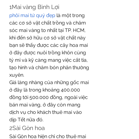
1Mai vàng Bình Lợi
phôi mai tứ quý đẹp
 là một trong 
các cơ sở vật chất trồng và chăm 
sóc mai vàng to nhất tại TP. HCM, 
khi đến sở hữu cơ sở vật chất này 
bạn sẽ thấy được các cây hoa mai 
ở đây được nuôi trồng khôn cùng 
tỷ mỉ và kỹ càng mang việc cắt tỉa, 
tạo hình và chăm bón phân thường 
xuyên.
Giá làng nhàng của những gốc mai 
ở đây là trong khoảng 400.000 
đồng tới 500.000 đồng, ngoài việc 
bán mai vàng, ở đây còn mang 
dịch vụ cho khách thuê mai vào 
dịp Tết nữa đó.
2Sài Gòn hoa
Sài Gòn hoa hiện chỉ cho thuê mai 