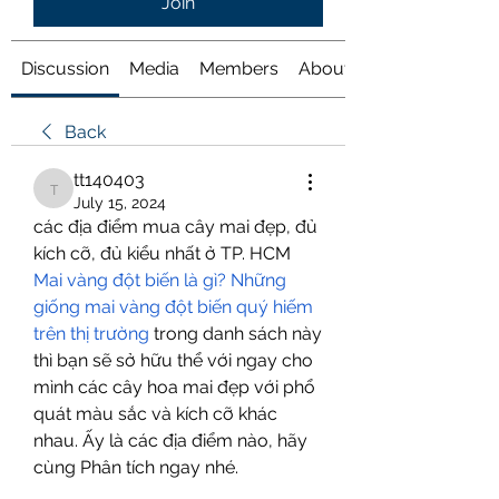
Join
Discussion
Media
Members
About
Back
tt140403
tt140403
July 15, 2024
các địa điểm mua cây mai đẹp, đủ 
kích cỡ, đủ kiểu nhất ở TP. HCM
Mai vàng đột biến là gì? Những 
giống mai vàng đột biến quý hiếm 
trên thị trường
 trong danh sách này 
thì bạn sẽ sở hữu thể với ngay cho 
mình các cây hoa mai đẹp với phổ 
quát màu sắc và kích cỡ khác 
nhau. Ấy là các địa điểm nào, hãy 
cùng Phân tích ngay nhé.