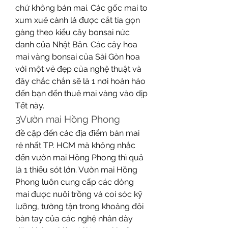
chứ không bán mai. Các gốc mai to 
xum xuê cành lá được cắt tỉa gọn 
gàng theo kiểu cây bonsai nức 
danh của Nhật Bản. Các cây hoa 
mai vàng bonsai của Sài Gòn hoa 
với một vẻ đẹp của nghệ thuật và 
đây chắc chắn sẽ là 1 nơi hoàn hảo 
đến bạn đến thuê mai vàng vào dịp 
Tết này.
3Vườn mai Hồng Phong
đề cập đến các địa điểm bán mai 
rẻ nhất TP. HCM mà không nhắc 
đến vườn mai Hồng Phong thì quả 
là 1 thiếu sót lớn. Vườn mai Hồng 
Phong luôn cung cấp các dòng 
mai được nuôi trồng và coi sóc kỹ 
lưỡng, tường tận trong khoảng đôi 
bàn tay của các nghệ nhân dày 