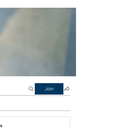
Join
s