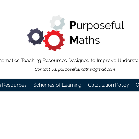
hematics Teaching Resources Designed to Improve Underst
Contact Us:
purposefulmaths@gmail.com
m Resources
Schemes of Learning
Calculation Policy
O