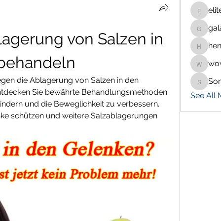
eli
eliteran
gal
galaxy.
lagerung von Salzen in 
hen
henchlu
behandeln
wo
wowaf7
gegen die Ablagerung von Salzen in den 
So
Sonu.p
ntdecken Sie bewährte Behandlungsmethoden 
See All
ndern und die Beweglichkeit zu verbessern. 
enke schützen und weitere Salzablagerungen 