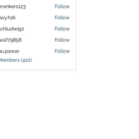
terankers123
Follow
kers123
axy.h2k
Follow
h2k
chludwig2
Follow
dwig2
waf79858
Follow
9858
nu.pawar
Follow
awar
 Members (410)