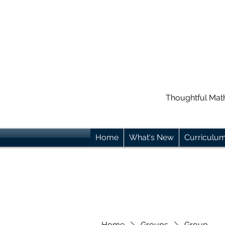
Thoughtful Mat
Home
What's New
Curriculu
Home
Groups
Group