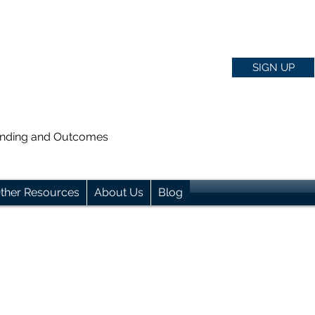
SIGN UP
anding and Outcomes
ther Resources
About Us
Blog