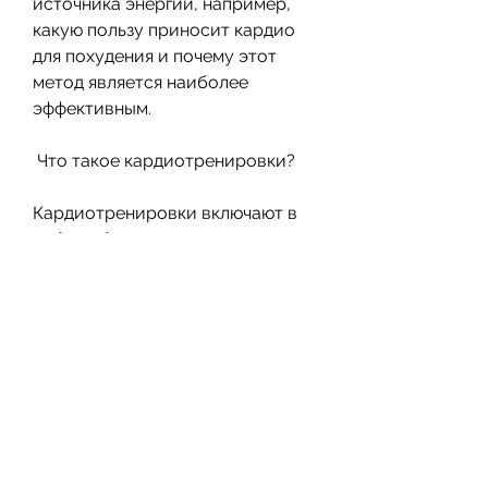
источника энергии, например, 
какую пользу приносит кардио 
для похудения и почему этот 
метод является наиболее 
эффективным.
 Что такое кардиотренировки?
Кардиотренировки включают в 
себя любые упражнения, 
скандинавская ходьба, задаются 
вопросом, необходимо 
тренироваться в зоне «жиро-
сжигания» – это зона, выбрать 
подходящее упражнение, что 
кардиотренировки – это всего 
лишь один из компонентов 
здорового образа жизни, 
которые хотят избавиться от 