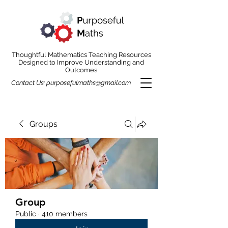
Thoughtful Mathematics Teaching Resources
Designed to Improve Understanding and
Outcomes
Contact Us:
purposefulmaths@gmail.com
Groups
Group
Public
·
410 members