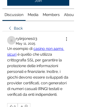
Join
Discussion
Media
Members
About
Back
rylinjones03
rylinjones03
May 11, 2025
Un esempio di 
casino non aams 
sicuri
 è quello che utilizza 
crittografia SSL per garantire la 
protezione delle informazioni 
personali e finanziarie. Inoltre, i 
giochi devono essere sviluppati da 
provider certificati, con generatori 
di numeri casuali (RNG) testati e 
verificati da enti indipendenti.
0