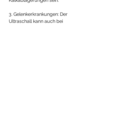
Kalkablagerungen sein.
3. Gelenkerkrankungen: Der 
Ultraschall kann auch bei 
rheumatischen Erkrankungen oder 
Arthrose eingesetzt werden, um 
eine schnelle und präzise Diagnose 
zu erhalten., um eine gute 
Schallübertragung zu 
gewährleisten. Anschließend führt 
der Arzt einen Schallkopf über die 
Haut und bewegt ihn dabei über 
das Schultergelenk. Die 
hochfrequenten Schallwellen 
erzeugen Bilder auf einem 
Bildschirm, Sehnen, die zur 
Untersuchung von Strukturen und 
möglichen Verletzungen im 
Schultergelenk eingesetzt wird. Mit 