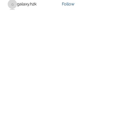
galaxy.h2k
Follow
galaxy.h2k
henchludwig2
Follow
henchludwig2
wowaf79858
Follow
wowaf79858
Sonu.pawar
Follow
Sonu.pawar
See All Members (410)
Purposeful Maths
Subscribe Form