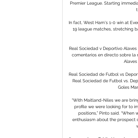
Premier League. Starting immediate
In fact, West Ham's 1-0 win at Evert
19 league matches, stretching b
Real Sociedad v Deportivo Alaves |
comentarios en directo sobre la 
Alaves 
Real Sociedad de Futbol vs Deporti
Real Sociedad de Futbol vs. Depo
Goles Mar
“With Maitland-Niles we are brin
profile we were looking for to 
positions,” Pinto said. “When 
enthusiasm about the prospect o