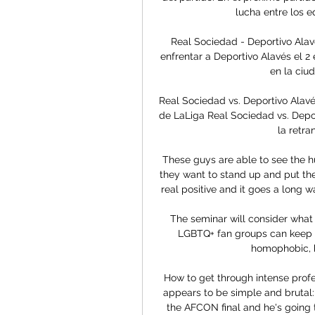
lucha entre los e
Real Sociedad - Deportivo Alav
enfrentar a Deportivo Alavés el 2 
en la ciu
Real Sociedad vs. Deportivo Alavé
de LaLiga Real Sociedad vs. Deport
la retra
These guys are able to see the hu
they want to stand up and put thei
real positive and it goes a long 
The seminar will consider what
LGBTQ+ fan groups can keep d
homophobic, b
How to get through intense prof
appears to be simple and brutal: 
the AFCON final and he's going t