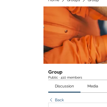
Group
Public
·
410 members
Discussion
Media
Back