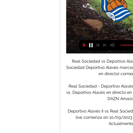
Real Sociedad vs Deportivo Ala
Sociedad Deportivo Alavés marcador
en directo) comien
Real Sociedad - Deportivo Alavés
vs. Deportivo Alavés en directo e
DAZN Amazon 
Deportivo Alavés II vs Real Socieda
live comienza en 10/09/2023 
Actualmente, 