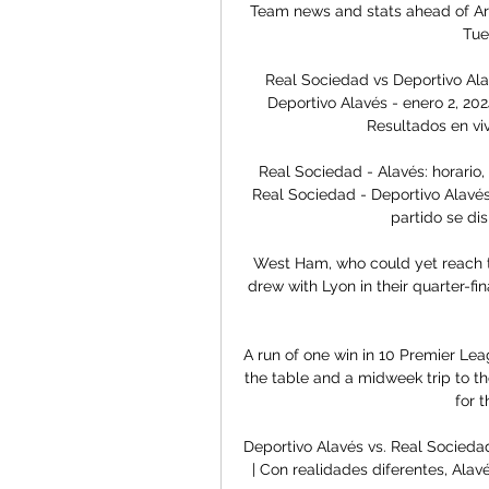
Team news and stats ahead of Ars
Tue
Real Sociedad vs Deportivo Ala
Deportivo Alavés - enero 2, 202
Resultados en vivo
Real Sociedad - Alavés: horario, 
Real Sociedad - Deportivo Alavés 
partido se dis
West Ham, who could yet reach 
drew with Lyon in their quarter-fin
A run of one win in 10 Premier Le
the table and a midweek trip to 
for t
Deportivo Alavés vs. Real Socied
| Con realidades diferentes, Ala