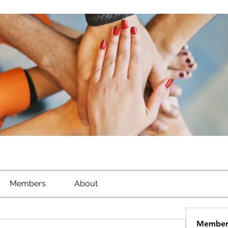
Members
About
Member