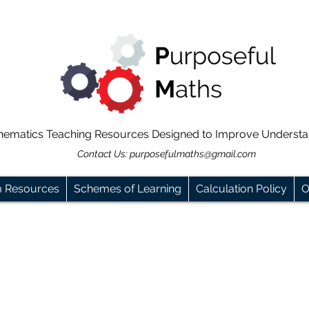
hematics Teaching Resources Designed to Improve Underst
Contact Us:
purposefulmaths@gmail.com
m Resources
Schemes of Learning
Calculation Policy
O