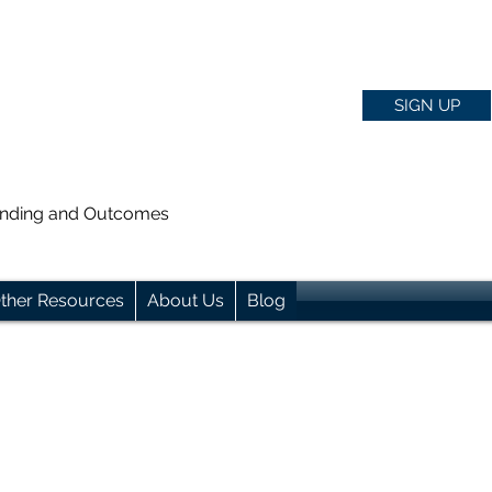
SIGN UP
anding and Outcomes
ther Resources
About Us
Blog