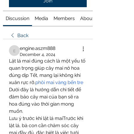
Join
Discussion
Media
Members
About
Back
engine.aszm888
engine.aszm888
December 4, 2024
Lặt lá mai đúng cách là một yếu tố 
quan trọng giúp cây mai nở hoa 
đúng dịp Tết, mang lại không khí 
xuân rực rỡ.
phôi mai vàng bến tre
Dưới đây là hướng dẫn chi tiết để 
đảm bảo cây mai của bạn sẽ ra 
hoa đúng vào thời gian mong 
muốn.
Lưu ý trước khi lặt lá maiTrước khi 
lặt lá, bà con cần chăm sóc cây 
mai đầy đủ, đặc biệt là việc tưới 