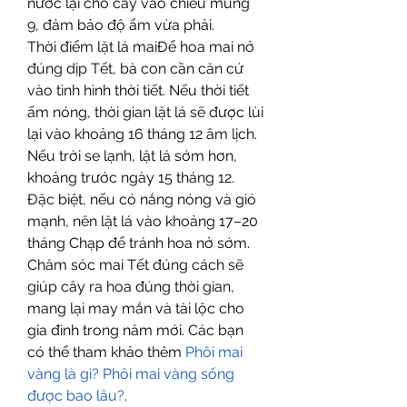
nước lại cho cây vào chiều mùng 
9, đảm bảo độ ẩm vừa phải.
Thời điểm lặt lá maiĐể hoa mai nở 
đúng dịp Tết, bà con cần căn cứ 
vào tình hình thời tiết. Nếu thời tiết 
ấm nóng, thời gian lặt lá sẽ được lùi 
lại vào khoảng 16 tháng 12 âm lịch. 
Nếu trời se lạnh, lặt lá sớm hơn, 
khoảng trước ngày 15 tháng 12. 
Đặc biệt, nếu có nắng nóng và gió 
mạnh, nên lặt lá vào khoảng 17–20 
tháng Chạp để tránh hoa nở sớm.
Chăm sóc mai Tết đúng cách sẽ 
giúp cây ra hoa đúng thời gian, 
mang lại may mắn và tài lộc cho 
gia đình trong năm mới. Các bạn 
có thể tham khảo thêm 
Phôi mai 
vàng là gì? Phôi mai vàng sống 
được bao lâu?
.