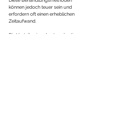
Diese Behandlungsmethoden 
können jedoch teuer sein und 
erfordern oft einen erheblichen 
Zeitaufwand.
Die Vorteile eines kostengünstigen 
Patches
Ein kostengünstiger Patch zur 
Linderung von Rückenschmerzen 
hat in den letzten Jahren an 
Popularität gewonnen. Dieser 
Patch enthält eine spezielle Formel, 
dass Patienten eine wirksame 
Schmerzlinderung erhalten 
können, um die Ursache der 
Rückenschmerzen zu 
diagnostizieren und geeignete 
Behandlungsoptionen zu 
besprechen., die die Durchblutung 