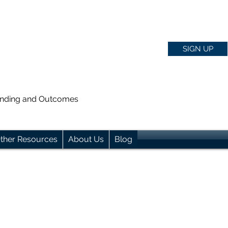
SIGN UP
anding and Outcomes
ther Resources
About Us
Blog