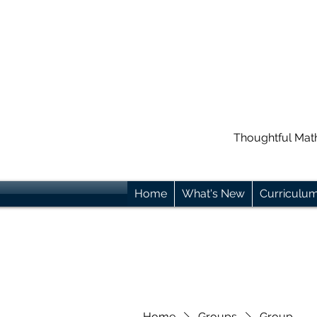
Thoughtful Mat
Home
What's New
Curriculu
Home
Groups
Group