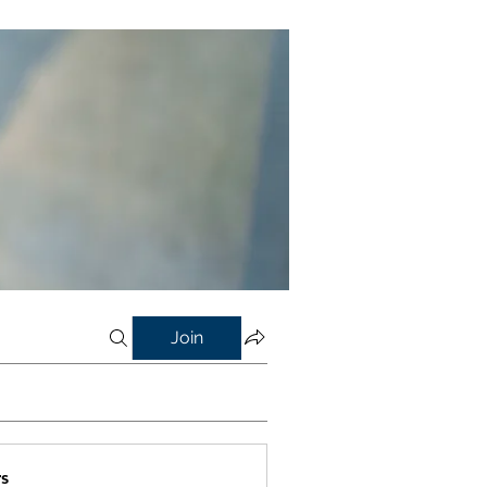
Join
s