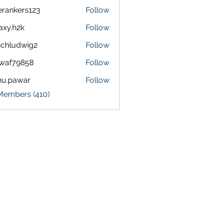
terankers123
Follow
kers123
axy.h2k
Follow
h2k
chludwig2
Follow
dwig2
waf79858
Follow
9858
nu.pawar
Follow
awar
 Members (410)