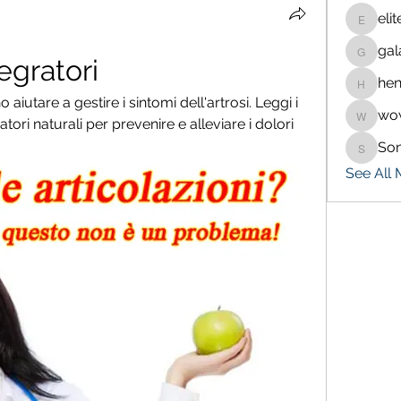
eli
eliteran
gal
galaxy.
tegratori
hen
henchlu
aiutare a gestire i sintomi dell'artrosi. Leggi i 
wo
wowaf7
atori naturali per prevenire e alleviare i dolori 
So
Sonu.p
See All