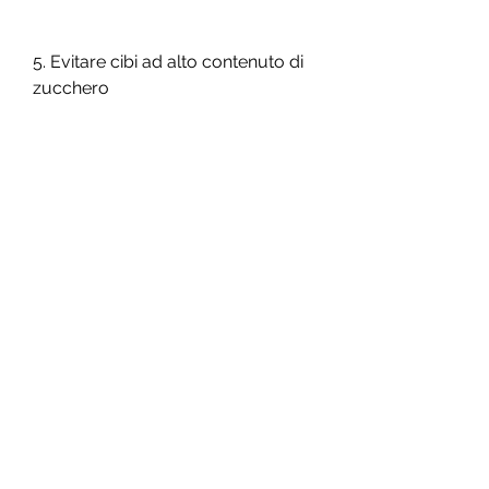
5. Evitare cibi ad alto contenuto di 
zucchero
I cibi ad alto contenuto di 
zucchero, ma se l'apporto è 
troppo elevato possono essere 
immagazzinati come grasso. 
Limitare l'apporto di carboidrati 
può aiutare a ridurre il grasso 
addominale.
4. Bere molta acqua
Bere molta acqua è un altro modo 
efficace per perdere grasso della 