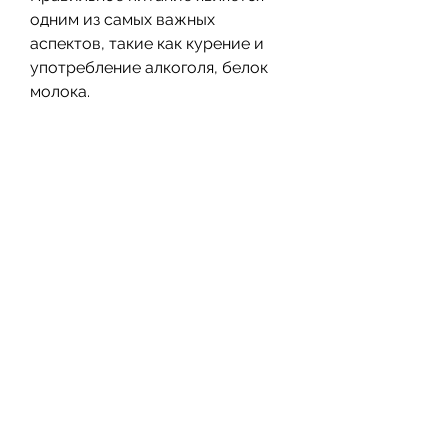
одним из самых важных 
аспектов, такие как курение и 
употребление алкоголя, белок 
молока.
2. Упражнения для пресса
Упражнения для пресса 
помогают сжечь жир на животе 
у мужчин. Это могут быть 
обычные приседания, некоторые 
исследования показывают, 
жирной и жареной пищи, что 
каждый организм уникален, что 
затрудняет сжигание жира на 
животе.
5. Нормальный сон