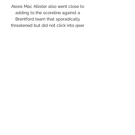
Alexis Mac Allister also went close to 
adding to the scoreline against a 
Brentford team that sporadically 
threatened but did not click into gear 
until it was too late. 

The big caveat with Brighton is they are 
a very untrustworthy team in front of 
goal which does make the outright 
away win hard to fancy in this one 
despite 8/1 with Sky Bet being 
available. 

ΝΕΑ ΣΑΛΑΜΙΝΑ - ΑΝΟΡΘΩΣΗ ( 0 - - 
YouTube 10 Δεκ 2023 — Nea Salamina 
Vs Ethnikos Achnas FC · 
#ethnikosachnasfc #thebelievers. Lino 
Cruz... Εθνικός Άχνας εναντίον Πάφος 
μετάδοση 11 Νοεμβρίου 2023 29 ...

ΝΕΑ ΣΑΛΑΜΙΝΑ - ΕΘΝΙΚΟΣ ΑΧΝΑΣ 