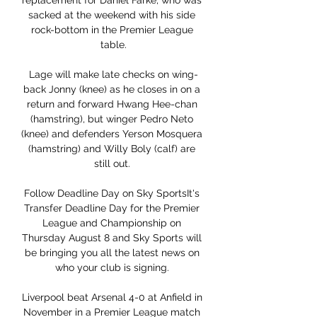
replacement for Daniel Farke, who was 
sacked at the weekend with his side 
rock-bottom in the Premier League 
table.

Lage will make late checks on wing-
back Jonny (knee) as he closes in on a 
return and forward Hwang Hee-chan 
(hamstring), but winger Pedro Neto 
(knee) and defenders Yerson Mosquera 
(hamstring) and Willy Boly (calf) are 
still out. 

Follow Deadline Day on Sky SportsIt's 
Transfer Deadline Day for the Premier 
League and Championship on 
Thursday August 8 and Sky Sports will 
be bringing you all the latest news on 
who your club is signing. 

Liverpool beat Arsenal 4-0 at Anfield in 
November in a Premier League match 