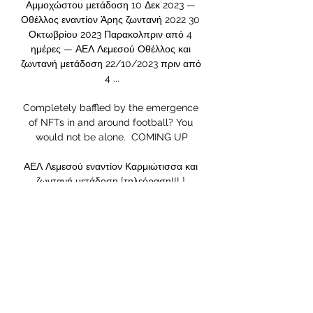
Αμμοχώστου μετάδοση 10 Δεκ 2023 — 
Οθέλλος εναντίον Άρης ζωντανή 2022 30 
Οκτωβρίου 2023 Παρακολπριν από 4 
ημέρες — ΑΕΛ Λεμεσού Οθέλλος και 
ζωντανή μετάδοση 22/10/2023 πριν από 
4 ...

Completely baffled by the emergence 
of NFTs in and around football? You 
would not be alone.  COMING UP

ΑΕΛ Λεμεσού εναντίον Καρμιώτισσα και 
ζωντανή μετάδοση [τηλεόραση!!! ] 
ΑΠΟΕΛ εναντίον Βοϊβοντίνα ζωντανή 
2022 2[[Ζωντανά HD>>][[[] Καρμιώτισσα 
εναντίον Ανόρθωση 
Αμμοχώστου(((ΡΟΉ<<<<))) Άρης Λεμεσού 
εναντίον ΑΠΟΕΛ ...

Remarkably, Hudson-Odoi, Werner and 
Ziyech have only found him with 12 