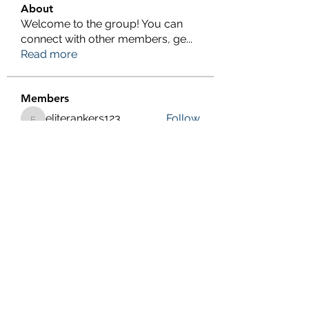
About
Welcome to the group! You can
connect with other members, ge
...
Read more
Members
eliterankers123
Follow
eliterankers123
galaxy.h2k
Follow
galaxy.h2k
henchludwig2
Follow
henchludwig2
wowaf79858
Follow
wowaf79858
Sonu.pawar
Follow
Sonu.pawar
See All Members (410)