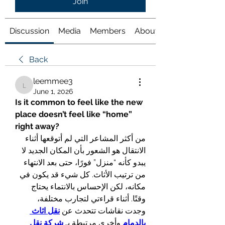
Join
Discussion
Media
Members
About
Back
leemmee3
leemmee3
June 1, 2026
Is it common to feel like the new 
place doesn’t feel like “home” 
right away?
من أكثر المشاعر التي لم أتوقعها أثناء 
الانتقال هو الشعور بأن المكان الجديد لا 
يبدو كأنه “منزل” فورًا، حتى بعد الانتهاء 
من ترتيب الأثاث. كل شيء قد يكون في 
مكانه، لكن الإحساس بالانتماء يحتاج 
وقتًا. أثناء قراءتي لتجارب مختلفة، 
وجدت نقاشات تتحدث عن 
نقل اثاث 
بالدمام
 وأخرى مرتبطة بـ 
شركة نقل 