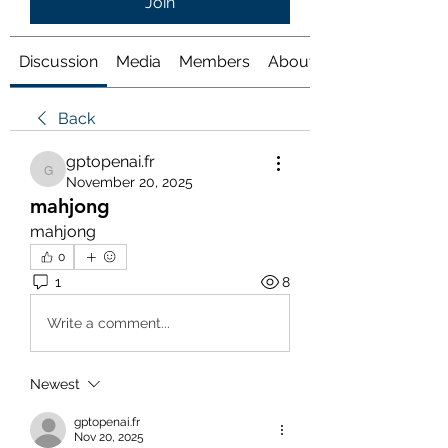
Join
Discussion
Media
Members
About
Back
gptopenai.fr
gptopenai.fr
November 20, 2025
mahjong
mahjong
0
1
8
Write a comment...
Newest
gptopenai.fr
Nov 20, 2025