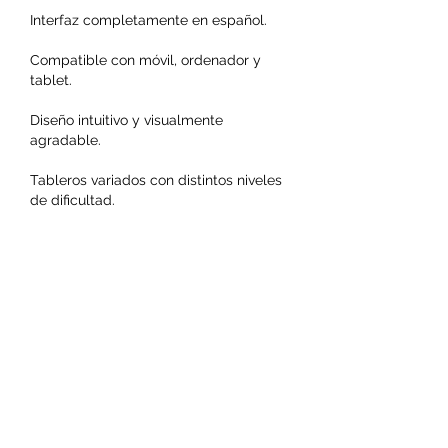
Interfaz completamente en español.
Compatible con móvil, ordenador y 
tablet.
Diseño intuitivo y visualmente 
agradable.
Tableros variados con distintos niveles 
de dificultad.
Carga rápida y funcionamiento fluido.
Todo esto permite disfrutar de una 
experiencia de juego cómoda, atractiva 
y sin interrupciones.
Like
Reply
About
Welcome to the group! You can