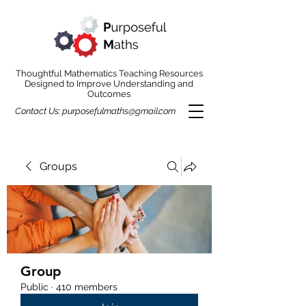
Thoughtful Mathematics Teaching Resources
Designed to Improve Understanding and
Outcomes
Contact Us:
purposefulmaths@gmail.com
Groups
Group
Public
·
410 members