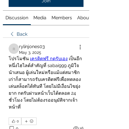
Join
Discussion
Media
Members
About
Back
rylinjones03
rylinjones03
May 3, 2025
โปรโมชัน 
เครดิตฟรี กดรับเอง
 เป็นอีก
หนึ่งไฮไลต์สำคัญที่ sabai999 ภูมิใจ
นำเสนอ ผู้เล่นใหม่หรือแม้แต่สมาชิก
เก่าก็สามารถรับเครดิตฟรีเพื่อทดลอง
เล่นสล็อตได้ทันที โดยไม่มีเงื่อนไขยุ่ง
ยาก กดรับผ่านหน้าเว็บได้ตลอด 24 
ชั่วโมง โดยไม่ต้องรออนุมัติจากเจ้า
หน้าที่
0
0
16