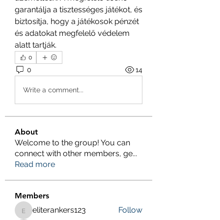
garantálja a tisztességes játékot, és 
biztosítja, hogy a játékosok pénzét 
és adatokat megfelelő védelem 
alatt tartják.
0
0
14
Write a comment...
About
Welcome to the group! You can
connect with other members, ge
...
Read more
Members
eliterankers123
Follow
eliterankers123