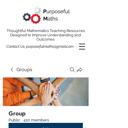
Thoughtful Mathematics Teaching Resources
Designed to Improve Understanding and
Outcomes
Contact Us:
purposefulmaths@gmail.com
Groups
Group
Public
·
410 members