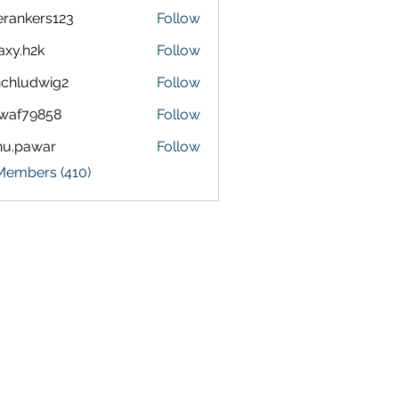
terankers123
Follow
kers123
axy.h2k
Follow
h2k
chludwig2
Follow
dwig2
waf79858
Follow
9858
nu.pawar
Follow
awar
 Members (410)