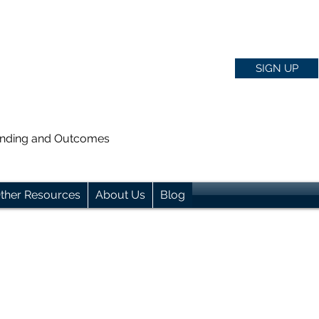
SIGN UP
anding and Outcomes
ther Resources
About Us
Blog