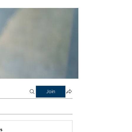
Join
s