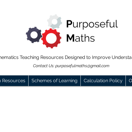
hematics Teaching Resources Designed to Improve Underst
Contact Us:
purposefulmaths@gmail.com
m Resources
Schemes of Learning
Calculation Policy
O