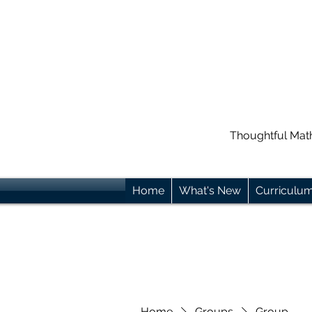
Thoughtful Mat
Home
What's New
Curriculu
Home
Groups
Group