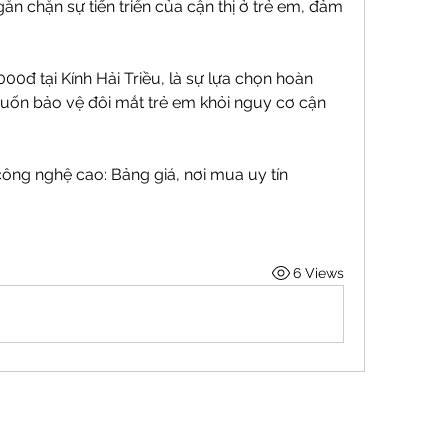
găn chặn sự tiến triển của cận thị ở trẻ em, đảm 
.000đ tại Kính Hải Triều, là sự lựa chọn hoàn 
ốn bảo vệ đôi mắt trẻ em khỏi nguy cơ cận 
công nghệ cao: Bảng giá, nơi mua uy tín
6 Views