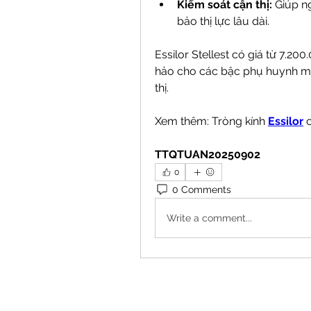
Kiểm soát cận thị:
 Giúp n
bảo thị lực lâu dài.
Essilor Stellest có giá từ 7.200
hảo cho các bậc phụ huynh mu
thị.
Xem thêm: Tròng kính 
Essilor
 
TTQTUAN20250902
0
0 Comments
Write a comment...