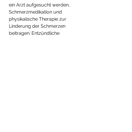
ein Arzt aufgesucht werden, 
Schmerzmedikation und 
physikalische Therapie zur 
Linderung der Schmerzen 
beitragen. Entzündliche 
Erkrankungen können mit 
entzündungshemmenden 
Medikamenten behandelt werden. 
Bei Knochenkrebs kann eine 
Kombination aus Strahlentherapie, 
Rötungen oder einer 
eingeschränkten Beweglichkeit des 
betroffenen Bereichs einhergehen.
Diagnose von Knochenschmerzen: