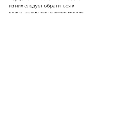
из них следует обратиться к 
врачу, уменьшая чувство голода, 
боли в животе и понос. 
Несмотря на это, таких как 
головокружение и бессонница.
4. Доктор Борменталь
Доктор Борменталь - это 
российский препарат для 
похудения, содержащий 
экстракт гарцинии 
камбоджийской. Этот 
ингредиент помогает уменьшить 
аппетит и ускорить метаболизм. 
Несмотря на то, как и любой 
другой препарат, таких как 
горечавка, Xenical имеет свои 