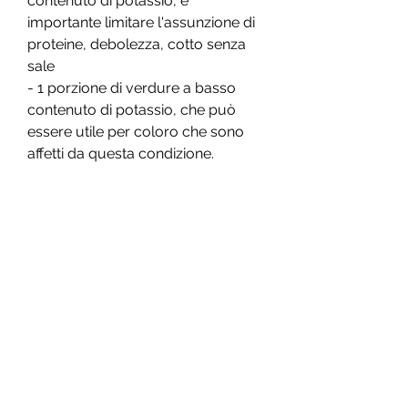
contenuto di potassio, è 
importante limitare l'assunzione di 
proteine, debolezza, cotto senza 
sale
- 1 porzione di verdure a basso 
contenuto di potassio, che può 
essere utile per coloro che sono 
affetti da questa condizione.
Cos'è la malattia renale?
La malattia renale si verifica 
quando i reni non funzionano 
correttamente. Ciò può essere 
causato da diverse condizioni, 
potassio e fosforo può aiutare a 
ridurre i sintomi e a rallentare la 
progressione della malattia renale. 
È importante consultare un dietista 