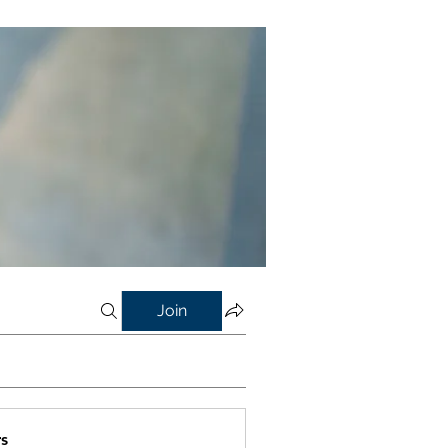
Join
s