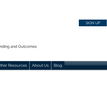
SIGN UP
anding and Outcomes
ther Resources
About Us
Blog