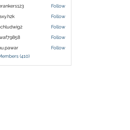
terankers123
Follow
kers123
axy.h2k
Follow
h2k
chludwig2
Follow
dwig2
waf79858
Follow
9858
nu.pawar
Follow
awar
 Members (410)