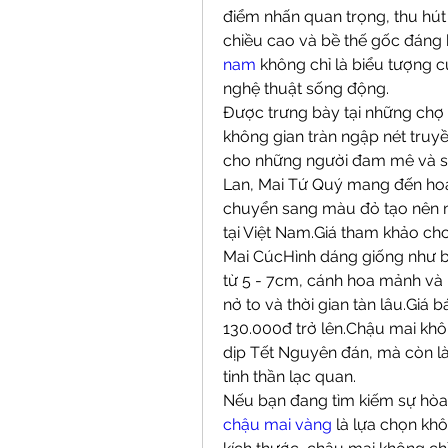
điểm nhấn quan trọng, thu hút
chiều cao và bề thế gốc đáng 
nam
 không chỉ là biểu tượng
nghệ thuật sống động.
Được trưng bày tại những chợ 
không gian tràn ngập nét truyề
cho những người đam mê và sư
Lan, Mai Tứ Quý mang đến hoa 
chuyển sang màu đỏ tạo nên 
tại Việt Nam.Giá tham khảo cho
Mai CúcHình dáng giống như b
từ 5 - 7cm, cánh hoa mảnh và 
nở to và thời gian tàn lâu.Giá 
130.000đ trở lên.Chậu mai khôn
dịp Tết Nguyên đán, mà còn là
tinh thần lạc quan.
chậu mai vàng
 là lựa chọn kh