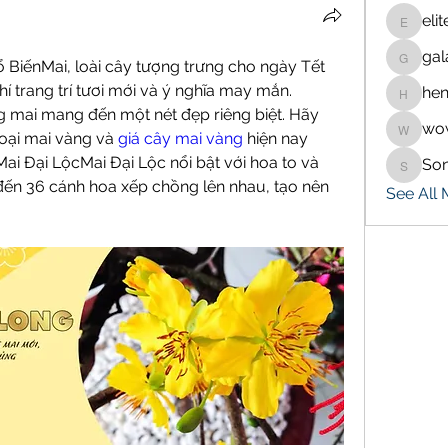
eli
eliteran
gal
galaxy.
BiếnMai, loài cây tượng trưng cho ngày Tết 
í trang trí tươi mới và ý nghĩa may mắn.
hen
henchlu
g mai mang đến một nét đẹp riêng biệt. Hãy 
wo
wowaf7
oại mai vàng và 
giá cây mai vàng
 hiện nay 
Mai Đại LộcMai Đại Lộc nổi bật với hoa to và 
So
Sonu.p
đến 36 cánh hoa xếp chồng lên nhau, tạo nên 
See All