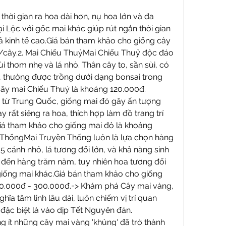
thời gian ra hoa dài hơn, nụ hoa lớn và đa 
 Lộc với gốc mai khác giúp rút ngắn thời gian 
ả kinh tế cao.Giá bán tham khảo cho giống cây 
cây.2. Mai Chiếu ThuỷMai Chiếu Thuỷ độc đáo 
i thơm nhẹ và lá nhỏ. Thân cây to, sần sùi, có 
 thường được trồng dưới dạng bonsai trong 
cây mai Chiếu Thuỷ là khoảng 120.000đ.
từ Trung Quốc, giống mai đỏ gây ấn tượng 
y rất siêng ra hoa, thích hợp làm đồ trang trí 
iá tham khảo cho giống mai đỏ là khoảng 
 ThốngMai Truyền Thống luôn là lựa chọn hàng 
cánh nhỏ, lá tương đối lớn, và khả năng sinh 
đến hàng trăm năm, tuy nhiên hoa tương đối 
giống mai khác.Giá bán tham khảo cho giống 
00.000đ - 300.000đ.=> Khám phá Cây mai vàng, 
hĩa tâm linh lâu dài, luôn chiếm vị trí quan 
đặc biệt là vào dịp Tết Nguyên đán.
g ít những cây mai vàng 'khủng' đã trở thành 