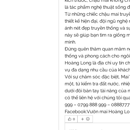
kích thước, chậu mai không ch
là tác phẩm nghệ thuật sống 
Từ những chiếc chậu mai truyề
thiết kế hiện đại, đội ngũ ngh
ánh nét đẹp truyền thống và s
này sẽ giúp bạn tìm ra giống m
mình.
Đừng quên thăm quan mâm ngũ
thống và phong cách cho ngôi 
Hoàng Long là địa chỉ uy tín ch
vụ đa dạng nhu cầu của khách
Với sự chăm sóc đặc biệt, Mai
một, từ kiểm tra đất nước, nhiệt
dưới đôi bàn tay tài năng của
có thể liên hệ với chúng tôi qu
999 – 0799 888 999 – 0888777
Facebook:Vườn mai Hoàng Long
0