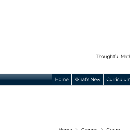
Thoughtful Mat
Home
What's New
Curriculu
Home
Groups
Group