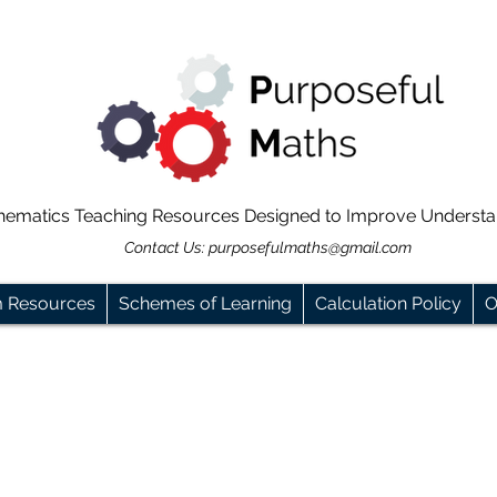
hematics Teaching Resources Designed to Improve Underst
Contact Us:
purposefulmaths@gmail.com
m Resources
Schemes of Learning
Calculation Policy
O