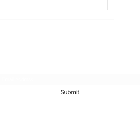
Purposeful Maths
Subscribe Form
Submit
©2020 by Purposeful Maths. Proudly created with