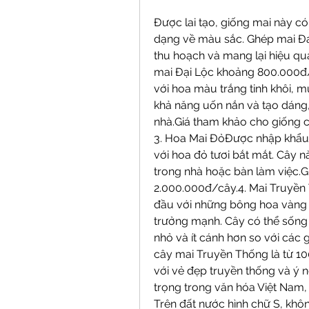
Được lai tạo, giống mai này có 
dạng về màu sắc. Ghép mai Đại
thu hoạch và mang lại hiệu qu
mai Đại Lộc khoảng 800.000đ/
với hoa màu trắng tinh khôi, mù
khả năng uốn nắn và tạo dáng,
nhà.Giá tham khảo cho giống 
3. Hoa Mai ĐỏĐược nhập khẩu 
với hoa đỏ tươi bắt mắt. Cây nà
trong nhà hoặc bàn làm việc.G
2.000.000đ/cây.4. Mai Truyền
đầu với những bông hoa vàng 5 
trưởng mạnh. Cây có thể sống 
nhỏ và ít cánh hơn so với các 
cây mai Truyền Thống là từ 1
với vẻ đẹp truyền thống và ý ng
trọng trong văn hóa Việt Nam, 
Trên đất nước hình chữ S, khôn