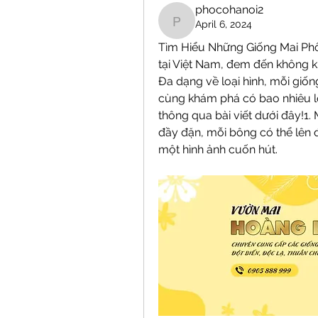
phocohanoi2
April 6, 2024
phocohanoi2
Tìm Hiểu Những Giống Mai Phổ 
tại Việt Nam, đem đến không kh
Đa dạng về loại hình, mỗi giốn
cùng khám phá có bao nhiêu l
thông qua bài viết dưới đây!1. 
đầy đặn, mỗi bông có thể lên 
một hình ảnh cuốn hút.