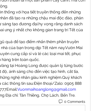
ỉ đơn thuần là một sản phẩm cây cảnh, mà còn 
động.
n thống với họa tiết truyền thống đến những 
ệ nhân đã tạo ra những chậu mai độc đáo, phản 
ự sáng tạo đương đại.hy vọng rằng danh sách 
ai ưng ý nhất cho không gian trang trí Tết của 
 quả để tạo điểm nhấn thêm phần truyền 
nhà của bạn trong dịp Tết năm nay.Vườn Mai 
uyên cung cấp sỉ và lẻ các loại mai tết, phục 
 hàng trên toàn quốc.
 Vàng tại Hoàng Long được quản lý từng bước 
 độ, ánh sáng cho đến việc tạo hình, cắt tỉa, 
 những nghệ nhân giàu kinh nghiệm.Quý khách 
a các thông tin sau:Điện thoại/Zalo: 0905 888 
777Email:
Vuonmaihoanglong@gmail.com
 Địa chỉ: Tân Thiềng, Chợ Lách, Bến Tre.
0 Comments